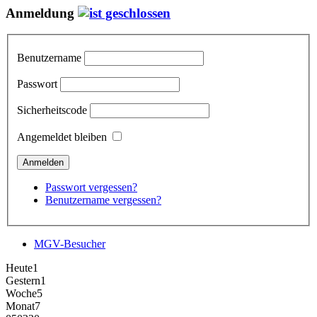
Anmeldung
Benutzername
Passwort
Sicherheitscode
Angemeldet bleiben
Passwort vergessen?
Benutzername vergessen?
MGV-Besucher
Heute
1
Gestern
1
Woche
5
Monat
7