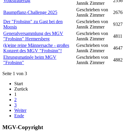
Volkstrauertag
2536
Jannik Zimmer
Geschrieben von
Baumpflanz-Challenge 2025
2676
Jannik Zimmer
Der "Frohsinn" zu Gast bei den
Geschrieben von
9327
Moosis
Jannik Zimmer
Generalversammlung des MGV
Geschrieben von
4811
"Frohsinn" Hermersberg
Jannik Zimmer
(k)eine reine Männersache - großes
Geschrieben von
4647
Konzert des MGV "Frohsinn"!
Jannik Zimmer
Ehrungsmatinée beim MGV
Geschrieben von
4882
"Frohsinn"
Jannik Zimmer
Seite 1 von 3
Start
Zurück
1
2
3
Weiter
Ende
MGV-Copyright