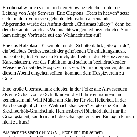
Emotional wurde es dann mit den Schwarzkehlchen unter der
Leitung von Anja Schwarz. Eric Claptons „Tears in heaven“ setzt
sich mit dem Vermissen geliebter Menschen auseinander.
Abgerundet wurde der Auftritt durch „Christmas lullaby“, denn bei
dem bekannten auch als Weihnachtswiegenlied bezeichneten Stück
kam richtige Vorfreude auf das Weihnachtsfest auf!
Ehe das Holzbläser-Ensemble mit der Schlittenfahrt, „Sleigh ride“,
ein beliebtes Orchesterstück der gehobenen Unterhaltungsmusik
präsentierte, trat Franziska Emrich, die Leiterin des Hospizvereins
Kaiserslautern, vor das Publikum und stellte in beeindruckender
Weise die Arbeit des Hospizvereins vor. Denn die Spenden, die an
diesem Abend eingehen sollten, kommen dem Hospizverein zu
Gute!
Eine große Überraschung erlebten in der Folge alle Anwesenden,
als eine Schar von 50 Schulkindern die Bühne einnahmen und
gemeinsam mit Willi Müller am Klavier für viel Heiterkeit in der
Kirche sorgten! „In der Weihnachtsbäckerei“ zeigten die Kids der
Sickingerhöh-Grundschule Hermersberg/Höheinöd nicht nur ihr
Gesangstalent, sondern auch die schauspielerischen Einlagen kamen
nicht zu kurz!
Als nächstes stand der MGV „Frohsinn“ mit seinem