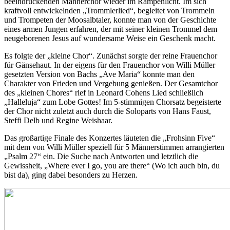
beeindruckenden Männerchor wieder im Rampenlicht. Im sich
kraftvoll entwickelnden „Trommlerlied“, begleitet von Trommeln
und Trompeten der Moosalbtaler, konnte man von der Geschichte
eines armen Jungen erfahren, der mit seiner kleinen Trommel dem
neugeborenen Jesus auf wundersame Weise ein Geschenk macht.
Es folgte der „kleine Chor“. Zunächst sorgte der reine Frauenchor
für Gänsehaut. In der eigens für den Frauenchor von Willi Müller
gesetzten Version von Bachs „Ave Maria“ konnte man den
Charakter von Frieden und Vergebung genießen. Der Gesamtchor
des „kleinen Chores“ rief in Leonard Cohens Lied schließlich
„Halleluja“ zum Lobe Gottes! Im 5-stimmigen Chorsatz begeisterte
der Chor nicht zuletzt auch durch die Soloparts von Hans Faust,
Steffi Delb und Regine Weishaar.
Das großartige Finale des Konzertes läuteten die „Frohsinn Five“
mit dem von Willi Müller speziell für 5 Männerstimmen arrangierten
„Psalm 27“ ein. Die Suche nach Antworten und letztlich die
Gewissheit, „Where ever I go, you are there“ (Wo ich auch bin, du
bist da), ging dabei besonders zu Herzen.