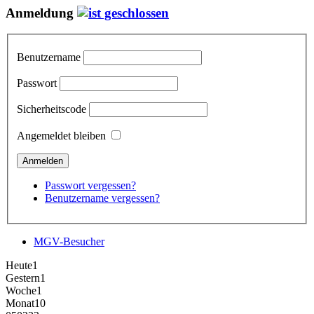
Anmeldung
Benutzername
Passwort
Sicherheitscode
Angemeldet bleiben
Passwort vergessen?
Benutzername vergessen?
MGV-Besucher
Heute
1
Gestern
1
Woche
1
Monat
10