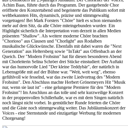
Achim Baas, führte durch das Programm. Der gastgebende Chor
eröffnete den Konzertabend und begeisterte das Publikum sofort mit
weltbekannten Hits, dynamisch, präzise und stimmgewaltig
vorgetragen! Bei Mark Forsters "Chöre" hielt es schon niemanden
mehr auf dem Sitz, da alle Chöre miteingebunden wurden Ein
Highlight sicherlich die Interpretation vom derzeit in allen Medien
präsenten "Shallow". Als weitere moderne Chöre brachten
"Chorioso" aus Clausen und "Chorlight" aus Rodalben
musikalische Glückwünsche. Ebenfalls mit dabei waren die "Next
Generation" aus Heltersberg sowie "InTakt" aus Offenbach an der
Queich. Der "Modern Frohsinn" hat für diesen besonderen Abend
mit Chorleiterin Selina Schröer drei Stücke einstudiert: Der Auftakt
war das humorvolle Lied "Der kleine Teddybär", der natürlich in
Lebensgröße mit auf der Bühne war. "Weit, weit weg", ebenso
gefühlvoll wie fesselnd, war das zweite Liedvortrag des "Modern
Frohsinn". Den Abschluss machte Herbert Grönemeyers Hit "Musik
nur, wenn sie laut ist" - eine gelungene Premiere für den "Modern
Frohsinn"! Im Anschluss an das tolle und sehr kurzweilige Konzert
in der proppenvollen Schillerhalle, war es mit dem Singen natürlich
noch längst nicht vorbei. In gemütlicher Runde feierten die Chöre
und die Gäste noch stimmgewaltig weiter. Das Jubiläumskonzert der
Voices - eine Sternstunde und einzigartige Werbung für modernen
Chorgesang!