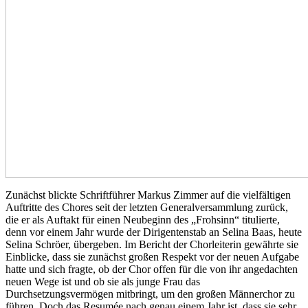
Zunächst blickte Schriftführer Markus Zimmer auf die vielfältigen
Auftritte des Chores seit der letzten Generalversammlung zurück,
die er als Auftakt für einen Neubeginn des „Frohsinn“ titulierte,
denn vor einem Jahr wurde der Dirigentenstab an Selina Baas, heute
Selina Schröer, übergeben. Im Bericht der Chorleiterin gewährte sie
Einblicke, dass sie zunächst großen Respekt vor der neuen Aufgabe
hatte und sich fragte, ob der Chor offen für die von ihr angedachten
neuen Wege ist und ob sie als junge Frau das
Durchsetzungsvermögen mitbringt, um den großen Männerchor zu
führen. Doch das Resumée nach genau einem Jahr ist, dass sie sehr