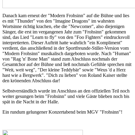
Danach kam erneut der "Modern Frohsinn" auf die Bühne und lies
es mit "Thunder" von den "Imagine Dragons" im wahrsten
Wortsinne richtig krachen, ehe die "Newcomer", also diejenigen
Sänger, die erst im vergangenen Jahr zum "Frohsinn" gekommen
sind, das Lied "Learn to fly" von den "Foo Fighters" eindrucksvoll
interpretierten. Dieser Auftritt hatte wahrlich "ein Kompliment"
verdient, das anschließend in der Sportfreunde-Stiller-Version vom
"Modern Frohsinn" musikalisch dargeboten wurde. Nach "Human"
von "Rag 'n' Bone Man" stand zum Abschluss nochmals der
Gesamtchor auf der Bühne und ließ nochmals Gefühle sprechen mit
"Weit, weit weg", "Der kleine Teddybär" sowie "Weus 'd a Herz
hast wie a Bergwerk". "Dich zu lieben" von Roland Kaiser stellte
den krönenden Abschluss dar!
Selbstverständlich wurde im Anschluss an den offiziellen Teil noch
weiter gesungen beim "Frohsinn" und viele Gäste blieben noch bis
spät in die Nacht in der Halle.
Ein rundum gelungener Konzertabend beim MGV "Frohsinn"!