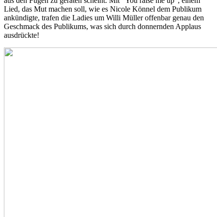
aus den Fugen zu geraten scheint. Mit "You raise me up", einem
Lied, das Mut machen soll, wie es Nicole Könnel dem Publikum
ankündigte, trafen die Ladies um Willi Müller offenbar genau den
Geschmack des Publikums, was sich durch donnernden Applaus
ausdrückte!