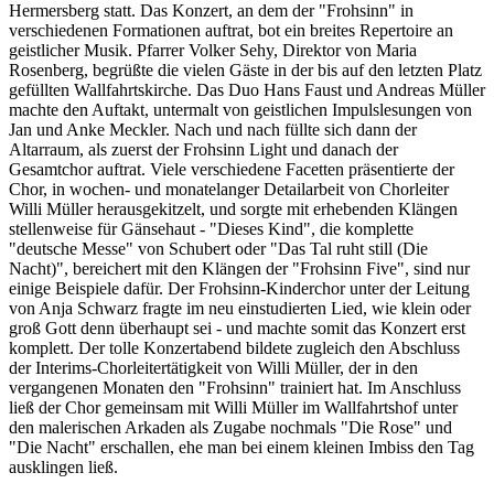
Hermersberg statt. Das Konzert, an dem der "Frohsinn" in
verschiedenen Formationen auftrat, bot ein breites Repertoire an
geistlicher Musik. Pfarrer Volker Sehy, Direktor von Maria
Rosenberg, begrüßte die vielen Gäste in der bis auf den letzten Platz
gefüllten Wallfahrtskirche. Das Duo Hans Faust und Andreas Müller
machte den Auftakt, untermalt von geistlichen Impulslesungen von
Jan und Anke Meckler. Nach und nach füllte sich dann der
Altarraum, als zuerst der Frohsinn Light und danach der
Gesamtchor auftrat. Viele verschiedene Facetten präsentierte der
Chor, in wochen- und monatelanger Detailarbeit von Chorleiter
Willi Müller herausgekitzelt, und sorgte mit erhebenden Klängen
stellenweise für Gänsehaut - "Dieses Kind", die komplette
"deutsche Messe" von Schubert oder "Das Tal ruht still (Die
Nacht)", bereichert mit den Klängen der "Frohsinn Five", sind nur
einige Beispiele dafür. Der Frohsinn-Kinderchor unter der Leitung
von Anja Schwarz fragte im neu einstudierten Lied, wie klein oder
groß Gott denn überhaupt sei - und machte somit das Konzert erst
komplett. Der tolle Konzertabend bildete zugleich den Abschluss
der Interims-Chorleitertätigkeit von Willi Müller, der in den
vergangenen Monaten den "Frohsinn" trainiert hat. Im Anschluss
ließ der Chor gemeinsam mit Willi Müller im Wallfahrtshof unter
den malerischen Arkaden als Zugabe nochmals "Die Rose" und
"Die Nacht" erschallen, ehe man bei einem kleinen Imbiss den Tag
ausklingen ließ.