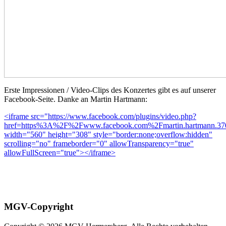
Erste Impressionen / Video-Clips des Konzertes gibt es auf unserer
Facebook-Seite. Danke an Martin Hartmann:
<iframe src="https://www.facebook.com/plugins/video.php?
href=https%3A%2F%2Fwww.facebook.com%2Fmartin.hartmann.3
width="560" height="308" style="border:none;overflow:hidden"
scrolling="no" frameborder="0" allowTransparency="true"
allowFullScreen="true"></iframe>
MGV-Copyright