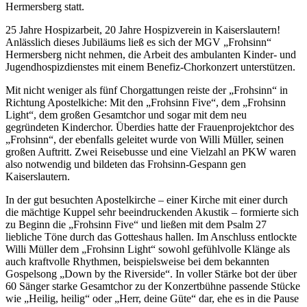
Hermersberg statt.
25 Jahre Hospizarbeit, 20 Jahre Hospizverein in Kaiserslautern!
Anlässlich dieses Jubiläums ließ es sich der MGV „Frohsinn“
Hermersberg nicht nehmen, die Arbeit des ambulanten Kinder- und
Jugendhospizdienstes mit einem Benefiz-Chorkonzert unterstützen.
Mit nicht weniger als fünf Chorgattungen reiste der „Frohsinn“ in
Richtung Apostelkiche: Mit den „Frohsinn Five“, dem „Frohsinn
Light“, dem großen Gesamtchor und sogar mit dem neu
gegründeten Kinderchor. Überdies hatte der Frauenprojektchor des
„Frohsinn“, der ebenfalls geleitet wurde von Willi Müller, seinen
großen Auftritt. Zwei Reisebusse und eine Vielzahl an PKW waren
also notwendig und bildeten das Frohsinn-Gespann gen
Kaiserslautern.
In der gut besuchten Apostelkirche – einer Kirche mit einer durch
die mächtige Kuppel sehr beeindruckenden Akustik – formierte sich
zu Beginn die „Frohsinn Five“ und ließen mit dem Psalm 27
liebliche Töne durch das Gotteshaus hallen. Im Anschluss entlockte
Willi Müller dem „Frohsinn Light“ sowohl gefühlvolle Klänge als
auch kraftvolle Rhythmen, beispielsweise bei dem bekannten
Gospelsong „Down by the Riverside“. In voller Stärke bot der über
60 Sänger starke Gesamtchor zu der Konzertbühne passende Stücke
wie „Heilig, heilig“ oder „Herr, deine Güte“ dar, ehe es in die Pause