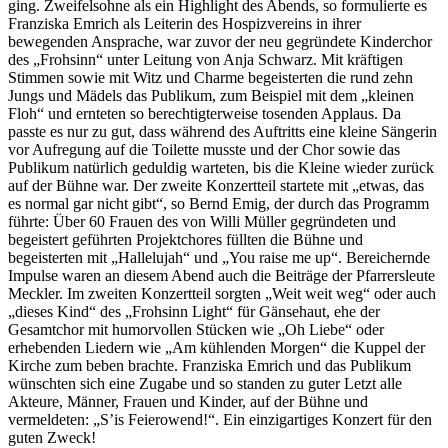
ging. Zweifelsohne als ein Highlight des Abends, so formulierte es
Franziska Emrich als Leiterin des Hospizvereins in ihrer
bewegenden Ansprache, war zuvor der neu gegründete Kinderchor
des „Frohsinn“ unter Leitung von Anja Schwarz. Mit kräftigen
Stimmen sowie mit Witz und Charme begeisterten die rund zehn
Jungs und Mädels das Publikum, zum Beispiel mit dem „kleinen
Floh“ und ernteten so berechtigterweise tosenden Applaus. Da
passte es nur zu gut, dass während des Auftritts eine kleine Sängerin
vor Aufregung auf die Toilette musste und der Chor sowie das
Publikum natürlich geduldig warteten, bis die Kleine wieder zurück
auf der Bühne war. Der zweite Konzertteil startete mit „etwas, das
es normal gar nicht gibt“, so Bernd Emig, der durch das Programm
führte: Über 60 Frauen des von Willi Müller gegründeten und
begeistert geführten Projektchores füllten die Bühne und
begeisterten mit „Hallelujah“ und „You raise me up“. Bereichernde
Impulse waren an diesem Abend auch die Beiträge der Pfarrersleute
Meckler. Im zweiten Konzertteil sorgten „Weit weit weg“ oder auch
„dieses Kind“ des „Frohsinn Light“ für Gänsehaut, ehe der
Gesamtchor mit humorvollen Stücken wie „Oh Liebe“ oder
erhebenden Liedern wie „Am kühlenden Morgen“ die Kuppel der
Kirche zum beben brachte. Franziska Emrich und das Publikum
wünschten sich eine Zugabe und so standen zu guter Letzt alle
Akteure, Männer, Frauen und Kinder, auf der Bühne und
vermeldeten: „S’is Feierowend!“. Ein einzigartiges Konzert für den
guten Zweck!